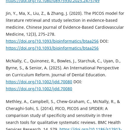
https://doi.org/10.1080/08975930.2025.2475749
Jin, Y., Ma, X., Liu, Z., & Zhang, J. (2020). The PICOS model for
literature retrieval and study selection in evidence-based
medicine. Chinese Journal of Evidence-Based Cardiovascular
Medicine, 12(3), 275–278.
https://doi.org/10.1093/bioinformatics/btaa256
DOI:
https://doi.org/10.1093/bioinformatics/btaa256
McNally, C., Quinonez, R., Bowles, J., Starchuk, C., Uyan, D.,
Byrne, S., & Senior, A. (2025). An International Perspective
on Curriculum Reform. Journal of Dental Education.
https://doi.org/10.1002/jdd.70080
DOI:
https://doi.org/10.1002/jdd.70080
Methley, A., Campbell, S., Chew-Graham, C., McNally, R., &
Cheraghi-Sohi, S. (2014). PICO, PICOS and SPIDER: A
comparison study of specificity and sensitivity in three
search tools for qualitative systematic reviews. BMC Health
Services Research, 14, 579.
https://doi.org/10.1186/s12913-