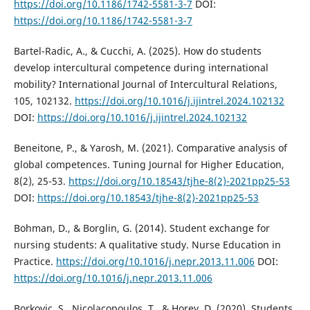
https://doi.org/10.1186/1742-5581-3-7
DOI:
https://doi.org/10.1186/1742-5581-3-7
Bartel-Radic, A., & Cucchi, A. (2025). How do students
develop intercultural competence during international
mobility? International Journal of Intercultural Relations,
105, 102132.
https://doi.org/10.1016/j.ijintrel.2024.102132
DOI:
https://doi.org/10.1016/j.ijintrel.2024.102132
Beneitone, P., & Yarosh, M. (2021). Comparative analysis of
global competences. Tuning Journal for Higher Education,
8(2), 25-53.
https://doi.org/10.18543/tjhe-8(2)-2021pp25-53
DOI:
https://doi.org/10.18543/tjhe-8(2)-2021pp25-53
Bohman, D., & Borglin, G. (2014). Student exchange for
nursing students: A qualitative study. Nurse Education in
Practice.
https://doi.org/10.1016/j.nepr.2013.11.006
DOI:
https://doi.org/10.1016/j.nepr.2013.11.006
Borkovic, S., Nicolacopoulos, T., & Horey, D. (2020). Students