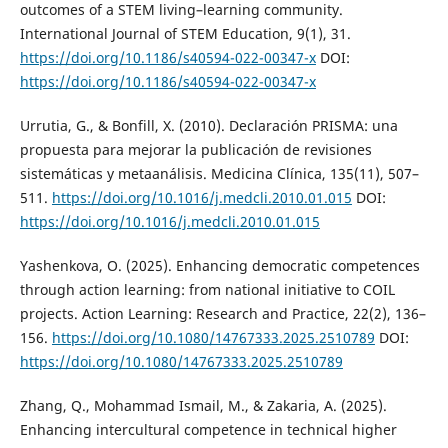
outcomes of a STEM living–learning community.
International Journal of STEM Education, 9(1), 31.
https://doi.org/10.1186/s40594-022-00347-x
DOI:
https://doi.org/10.1186/s40594-022-00347-x
Urrutia, G., & Bonfill, X. (2010). Declaración PRISMA: una
propuesta para mejorar la publicación de revisiones
sistemáticas y metaanálisis. Medicina Clínica, 135(11), 507–
511.
https://doi.org/10.1016/j.medcli.2010.01.015
DOI:
https://doi.org/10.1016/j.medcli.2010.01.015
Yashenkova, O. (2025). Enhancing democratic competences
through action learning: from national initiative to COIL
projects. Action Learning: Research and Practice, 22(2), 136–
156.
https://doi.org/10.1080/14767333.2025.2510789
DOI:
https://doi.org/10.1080/14767333.2025.2510789
Zhang, Q., Mohammad Ismail, M., & Zakaria, A. (2025).
Enhancing intercultural competence in technical higher