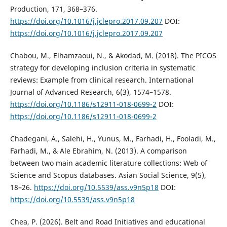
Production, 171, 368–376.
https://doi.org/10.1016/j.jclepro.2017.09.207
DOI:
https://doi.org/10.1016/j.jclepro.2017.09.207
Chabou, M., Elhamzaoui, N., & Akodad, M. (2018). The PICOS
strategy for developing inclusion criteria in systematic
reviews: Example from clinical research. International
Journal of Advanced Research, 6(3), 1574–1578.
https://doi.org/10.1186/s12911-018-0699-2
DOI:
https://doi.org/10.1186/s12911-018-0699-2
Chadegani, A., Salehi, H., Yunus, M., Farhadi, H., Fooladi, M.,
Farhadi, M., & Ale Ebrahim, N. (2013). A comparison
between two main academic literature collections: Web of
Science and Scopus databases. Asian Social Science, 9(5),
18–26.
https://doi.org/10.5539/ass.v9n5p18
DOI:
https://doi.org/10.5539/ass.v9n5p18
Chea, P. (2026). Belt and Road Initiatives and educational