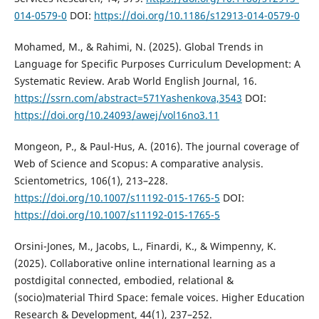
014-0579-0
DOI:
https://doi.org/10.1186/s12913-014-0579-0
Mohamed, M., & Rahimi, N. (2025). Global Trends in
Language for Specific Purposes Curriculum Development: A
Systematic Review. Arab World English Journal, 16.
https://ssrn.com/abstract=571Yashenkova,3543
DOI:
https://doi.org/10.24093/awej/vol16no3.11
Mongeon, P., & Paul-Hus, A. (2016). The journal coverage of
Web of Science and Scopus: A comparative analysis.
Scientometrics, 106(1), 213–228.
https://doi.org/10.1007/s11192-015-1765-5
DOI:
https://doi.org/10.1007/s11192-015-1765-5
Orsini-Jones, M., Jacobs, L., Finardi, K., & Wimpenny, K.
(2025). Collaborative online international learning as a
postdigital connected, embodied, relational &
(socio)material Third Space: female voices. Higher Education
Research & Development, 44(1), 237–252.