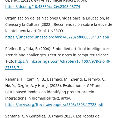
OpenAI. (2023). GPT-4 Technical Report. ArXiv.
https://doi.org/10.48550/arXiv.2303.08774
Organización de las Naciones Unidas para la Educación, la
Ciencia y la Cultura (2022). Recomendación sobre la ética de
la inteligencia artificial. UNESCO.
https://unesdoc.unesco.org/ark:/48223/pf0000381137_spa
Pfeifer, R. y Iida, F. (2004). Embodied artificial intelligence:
Trends and challenges. Lecture notes in computer science,
1-26.
https://link.springer.com/chapter/10.1007/978-3-540-
27833-7_1
Rehana, H., Çam, N. B., Basmaci, M., Zheng, J., Jemiyo, C.,
He, Y., Özgür, A. y Hur, J. (2023). Evaluation of GPT and
BERT-based models on identifying protein-protein
interactions in biomedical text. arXiv.
https://arxiv.org/ftp/arxiv/papers/2303/2303.17728.pdf
Santana, C. y González, D. (mayo 2023). Los robots de